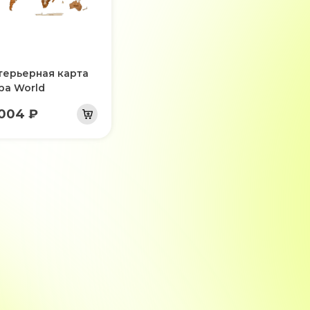
терьерная карта
ра World
 004 ₽