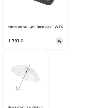
Метеостанция BoxCast 1 WTS
1 791 ₽
Зонт-трость Клауд