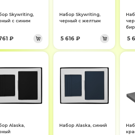
ор Skywriting,
Набор Skywriting,
Наб
рный с синим
черный с желтым
чер
би
761 ₽
5 616 ₽
5 
бор Alaska,
Набор Alaska, синий
Наб
рный
кра