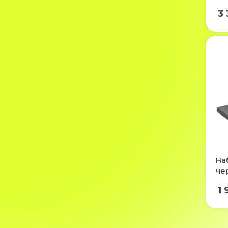
3
На
че
1 