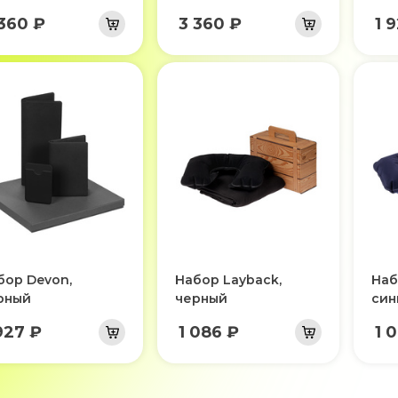
 360 ₽
3 360 ₽
1 
бор Devon,
Набор Layback,
Наб
рный
черный
син
927 ₽
1 086 ₽
1 