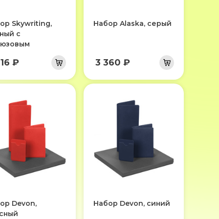
ор Skywriting,
Набор Alaska, серый
ный с
рюзовым
616 ₽
3 360 ₽
ор Devon,
Набор Devon, синий
сный