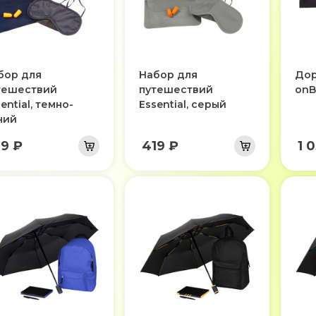
бор для
Набор для
Дор
тешествий
путешествий
onB
ential, темно-
Essential, серый
ний
19 ₽
419 ₽
1 