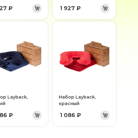
927 ₽
1 927 ₽
ор Layback,
Набор Layback,
ий
красный
086 ₽
1 086 ₽