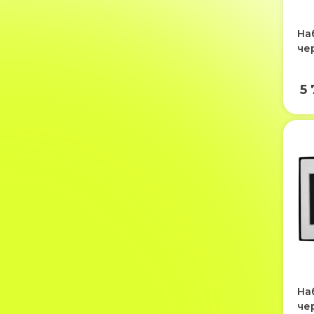
Наб
че
5 
На
че