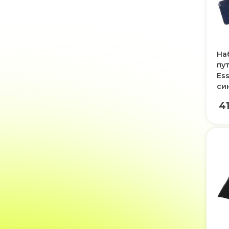
На
пу
Ess
си
4