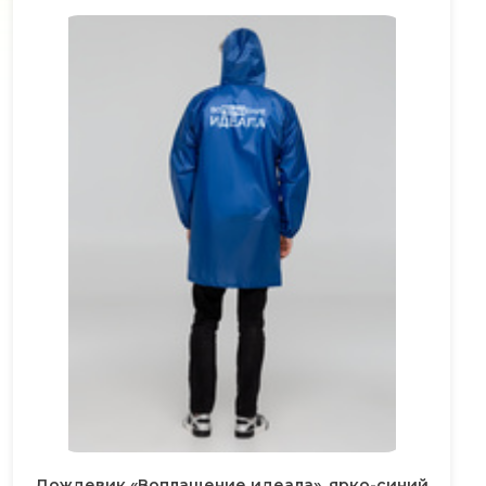
Дождевик «Воплащение идеала», ярко-синий