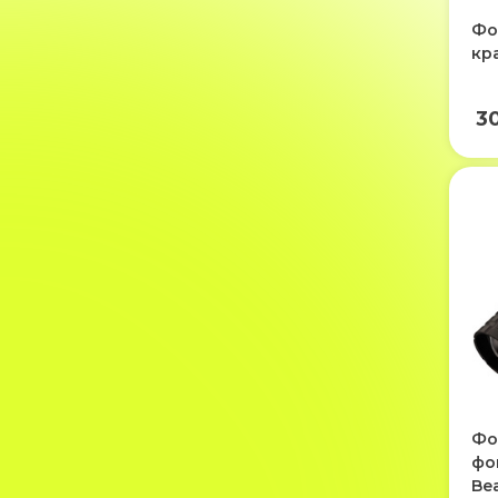
Фо
кр
3
Фо
фо
Be