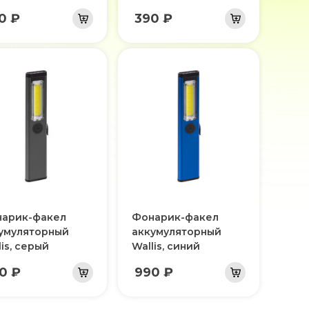
0 ₽
390 ₽
арик-факел
Фонарик-факел
умуляторный
аккумуляторный
lis, серый
Wallis, синий
0 ₽
990 ₽