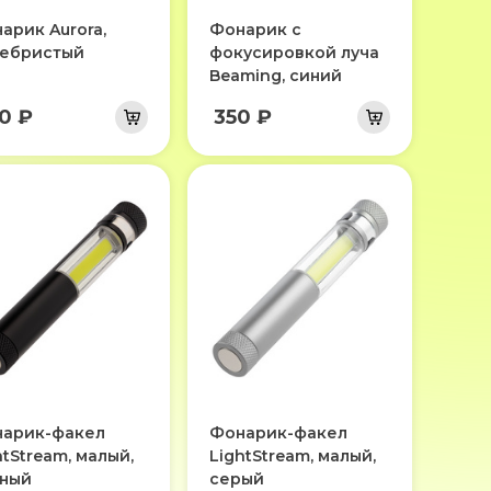
арик Aurora,
Фонарик с
ебристый
фокусировкой луча
Beaming, синий
0 ₽
350 ₽
арик-факел
Фонарик-факел
htStream, малый,
LightStream, малый,
ный
серый