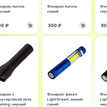
нарик Aurora,
Фонарик Aurora,
Фон
асный
синий
сер
00 ₽
300 ₽
30
нарик с
Фонарик-факел
Фон
кусировкой луча
LightStream, малый,
Lig
aming, черный
синий
чер