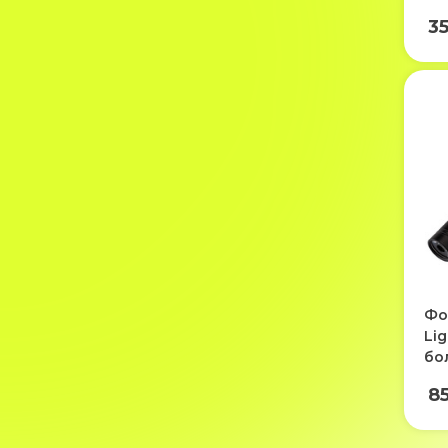
3
Фо
Lig
бо
8