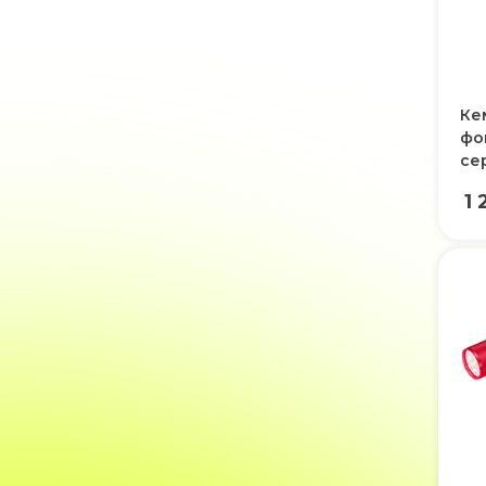
Ке
фон
се
1 