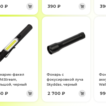
50 ₽
390 ₽
39
нарик-факел
Фонарь с
Фон
htStream,
фокусировкой луча
акк
льшой, черный
Skyddas, черный
Wal
50 ₽
2 700 ₽
99