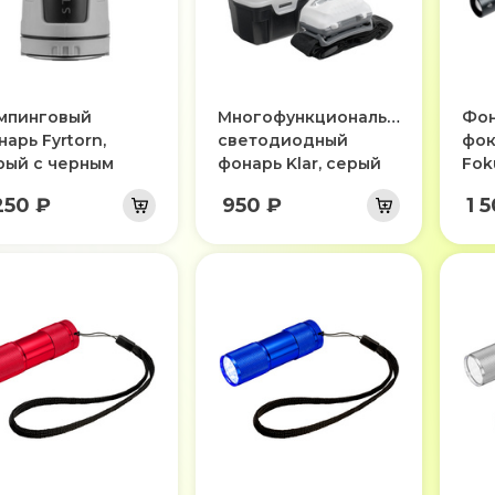
мпинговый
Многофункциональный
Фон
арь Fyrtorn,
светодиодный
фок
рый с черным
фонарь Klar, серый
Fok
250 ₽
950 ₽
1 