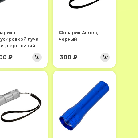
арик с
Фонарик Aurora,
усировкой луча
черный
us, серо-синий
500 ₽
300 ₽