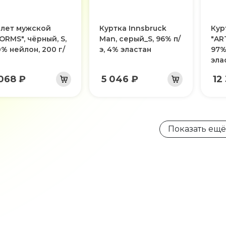
лет мужской
Куртка Innsbruck
Кур
ORMS", чёрный, S,
Man, серый_S, 96% п/
"ART
0% нейлон, 200 г/
э, 4% эластан
97%
эла
 068 ₽
5 046 ₽
12
Показать ещё