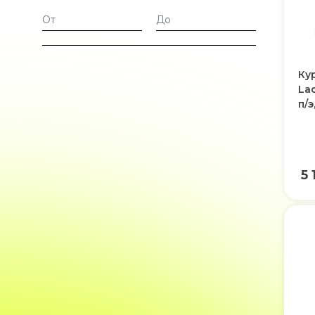
Ку
La
п/э
5 