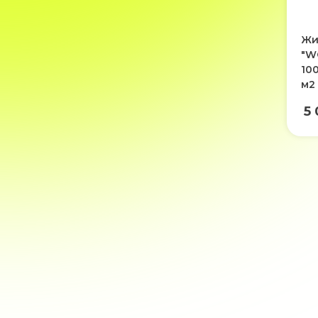
Жи
"W
10
м2
5