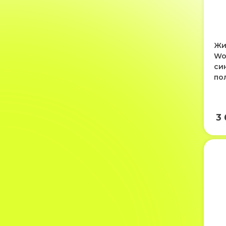
Жи
Wo
си
по
3