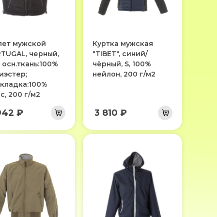
ет мужской
Куртка мужская
TUGAL, черный,
"TIBET", синий/
, осн.ткань:100%
чёрный, S, 100%
иэстер;
нейлон, 200 г/м2
кладка:100%
с, 200 г/м2
942 ₽
3 810 ₽