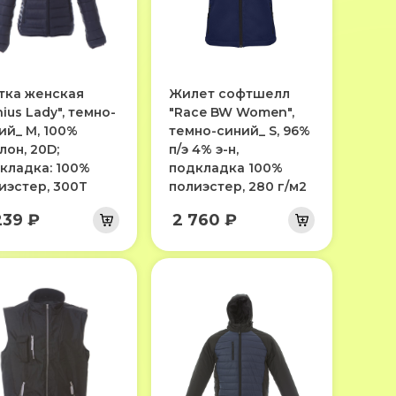
тка женская
Жилет софтшелл
nius Lady", темно-
"Race BW Women",
ий_ M, 100%
темно-синий_ S, 96%
лон, 20D;
п/э 4% э-н,
кладка: 100%
подкладка 100%
иэстер, 300T
полиэстер, 280 г/м2
239 ₽
2 760 ₽