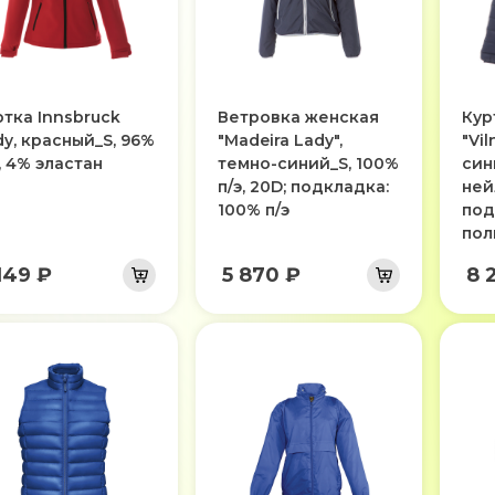
ртка Innsbruck
Ветровка женская
Кур
dy, красный_S, 96%
"Madeira Lady",
"Vil
, 4% эластан
темно-синий_S, 100%
син
п/э, 20D; подкладка:
ней
100% п/э
под
пол
149 ₽
5 870 ₽
8 