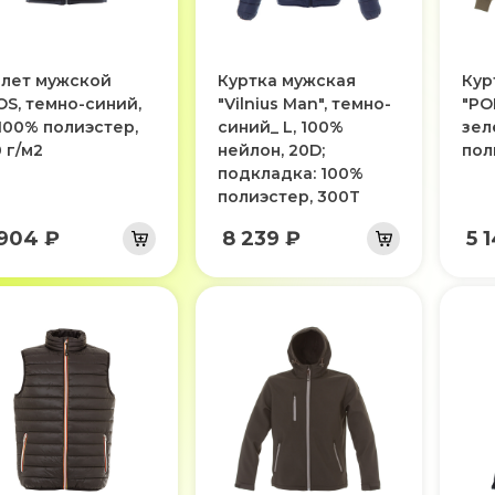
лет мужской
Куртка мужская
Кур
OS, темно-синий,
"Vilnius Man", темно-
"PO
 100% полиэстер,
синий_ L, 100%
зел
 г/м2
нейлон, 20D;
пол
подкладка: 100%
полиэстер, 300T
 904 ₽
8 239 ₽
5 