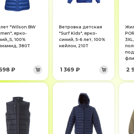
лет "Wilson BW
Ветровка детская
Жил
men", ярко-
"Surf Kids", ярко-
POR
ний_S, 100%
синий, 5-6 лет, 100%
3XL
лиамид, 380T
нейлон, 210Т
пол
под
фли
 698 ₽
1 369 ₽
2 