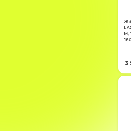
Жи
LA
М,
180
3