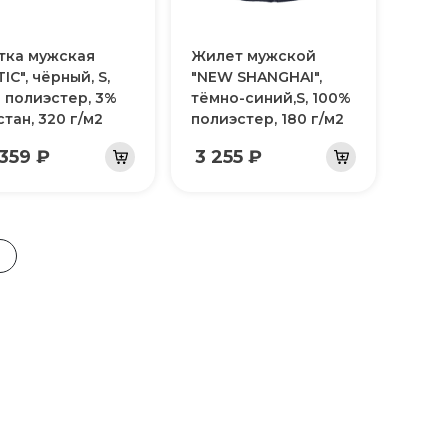
тка мужская
Жилет мужской
IC", чёрный, S,
"NEW SHANGHAI",
 полиэстер, 3%
тёмно-синий,S, 100%
стан, 320 г/м2
полиэстер, 180 г/м2
 359 ₽
3 255 ₽