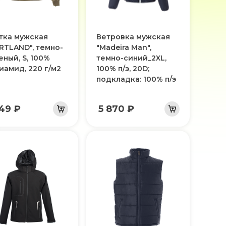
тка мужская
Ветровка мужская
RTLAND", темно-
"Madeira Man",
еный, S, 100%
темно-синий_2XL,
иамид, 220 г/м2
100% п/э, 20D;
подкладка: 100% п/э
149 ₽
5 870 ₽