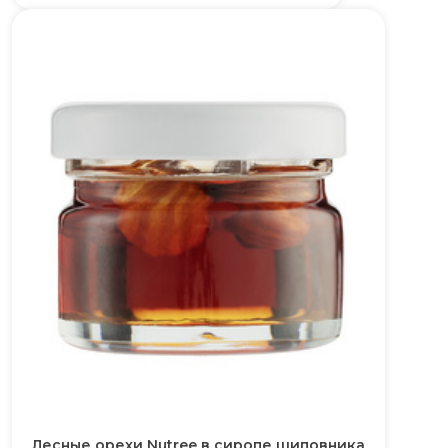
Лесные орехи Nutree в сиропе шиповника