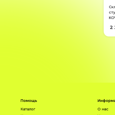
Ск
ст
KO
2
Помощь
Информа
Каталог
О нас