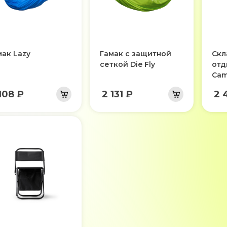
мак Lazy
Гамак с защитной
Скл
сеткой Die Fly
отд
Ca
108 ₽
2 131 ₽
2 