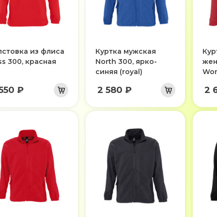
лстовка из флиса
Куртка мужская
Кур
ss 300, красная
North 300, ярко-
жен
синяя (royal)
Wom
550 ₽
2 580 ₽
2 