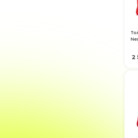
То
Ne
2 