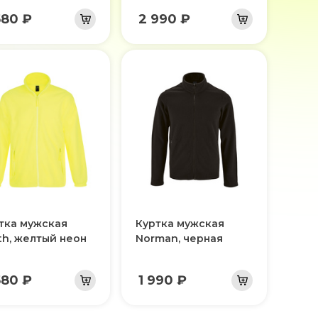
580 ₽
2 990 ₽
тка мужская
Куртка мужская
th, желтый неон
Norman, черная
580 ₽
1 990 ₽