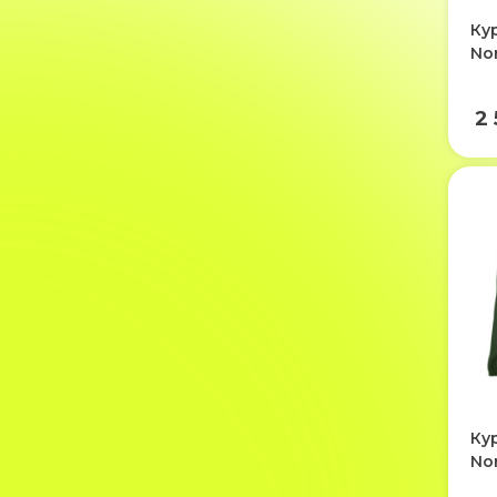
Ку
No
2
Ку
No