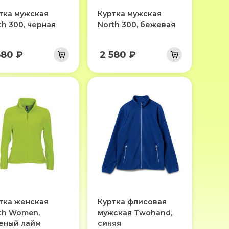
тка мужская
Куртка мужская
th 300, черная
North 300, бежевая
580 ₽
2 580 ₽
тка женская
Куртка флисовая
th Women,
мужская Twohand,
еный лайм
синяя