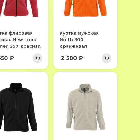
тка флисовая
Куртка мужская
ская New Look
North 300,
en 250, красная
оранжевая
650 ₽
2 580 ₽