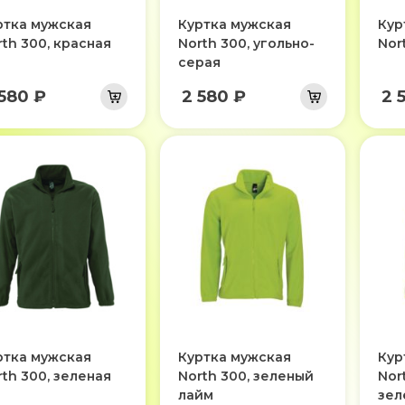
ртка мужская
Куртка мужская
Кур
rth 300, красная
North 300, угольно-
Nor
серая
 580 ₽
2 580 ₽
2 
ртка мужская
Куртка мужская
Кур
rth 300, зеленая
North 300, зеленый
Nor
лайм
зел