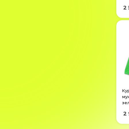
2
Ку
му
зе
2