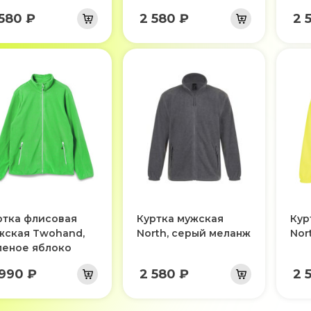
 580 ₽
2 580 ₽
2 
ртка флисовая
Куртка мужская
Кур
жская Twohand,
North, серый меланж
Nor
леное яблоко
 990 ₽
2 580 ₽
2 