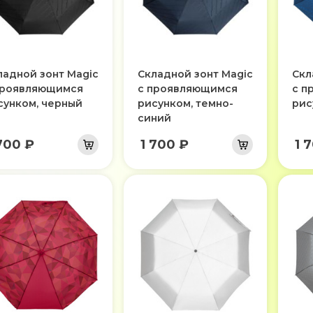
ладной зонт Magic
Складной зонт Magic
Скл
проявляющимся
с проявляющимся
с п
сунком, черный
рисунком, темно-
рис
синий
700 ₽
1 700 ₽
1 