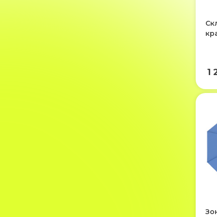
Ск
кр
1 
Зо