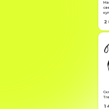
Man
св
ку
2
Ск
Tr
1 