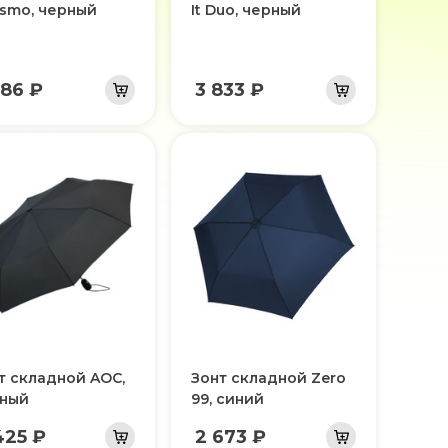
ismo, черный
It Duo, черный
386 ₽
3 833 ₽
т складной AOC,
Зонт складной Zero
ный
99, синий
425 ₽
2 673 ₽