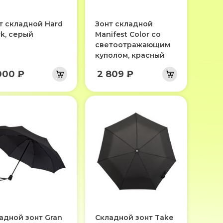
т складной Hard
Зонт складной
k, серый
Manifest Color со
светоотражающим
куполом, красный
000 ₽
2 809 ₽
адной зонт Gran
Складной зонт Take