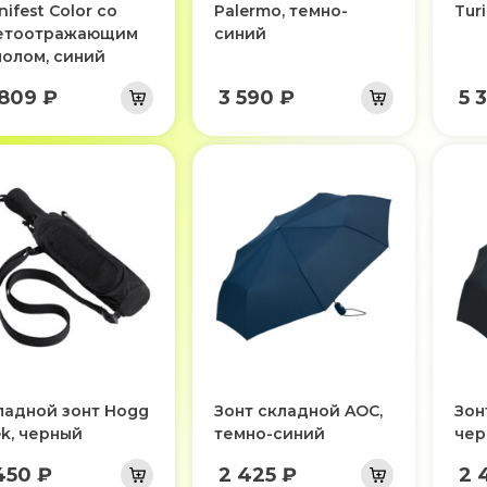
ifest Color со
Palermo, темно-
Tur
етоотражающим
синий
полом, синий
 809 ₽
3 590 ₽
5 
ладной зонт Hogg
Зонт складной AOC,
Зон
ek, черный
темно-синий
чер
450 ₽
2 425 ₽
2 