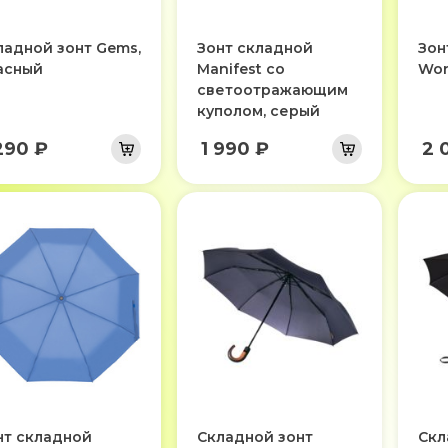
ладной зонт Gems,
Зонт складной
Зон
асный
Manifest со
Wor
светоотражающим
куполом, серый
290 ₽
1 990 ₽
2 
нт складной
Складной зонт
Скл