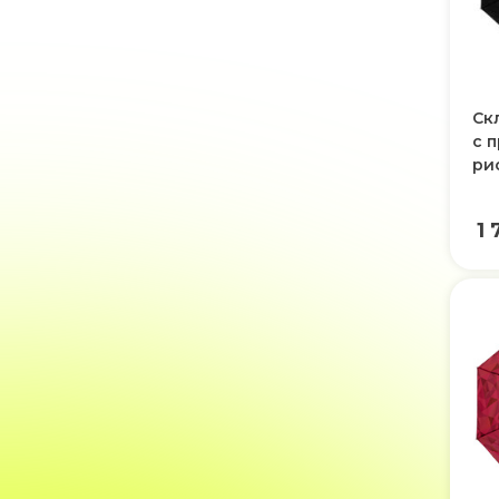
Ск
с 
ри
1 