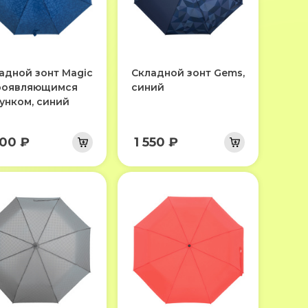
адной зонт Magic
Складной зонт Gems,
роявляющимся
синий
унком, синий
700 ₽
1 550 ₽