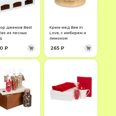
ор джемов Best
Крем-мед Bee in
ries из лесных
Love, с имбирем и
д
лимоном
0 ₽
265 ₽