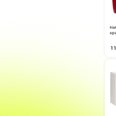
На
кр
1 