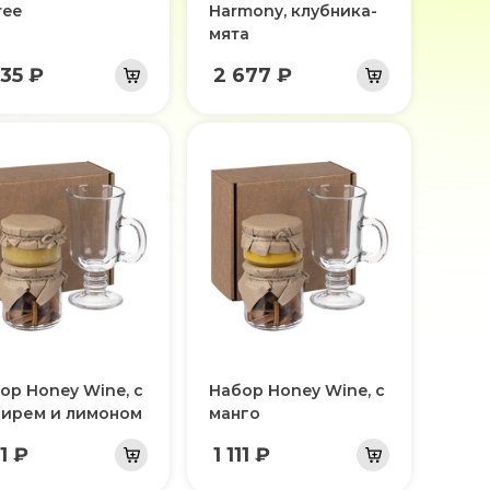
ree
Harmony, клубника-
мята
435 ₽
2 677 ₽
ор Honey Wine, с
Набор Honey Wine, с
ирем и лимоном
манго
11 ₽
1 111 ₽