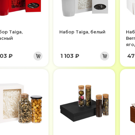
бор Taiga,
Набор Taiga, белый
Наб
асный
Ber
яго
103 ₽
1 103 ₽
47