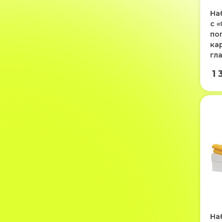
На
с 
по
ка
гл
1 
Наб