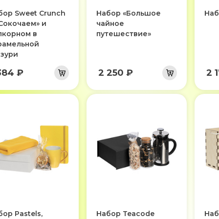
бор Sweet Crunch
Набор «Большое
Наб
«Сокочаем» и
чайное
пкорном в
путешествие»
рамельной
азури
384 ₽
2 250 ₽
2 
ор Pastels,
Набор Teacode
Наб