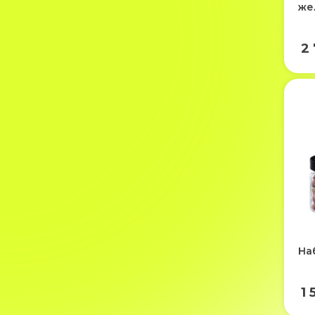
же
2 
Наб
1 