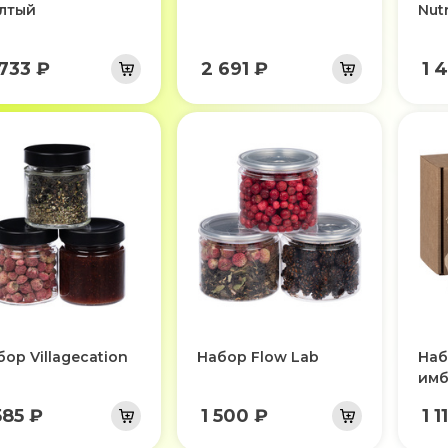
лтый
Nut
733 ₽
2 691 ₽
1 
ор Villagecation
Набор Flow Lab
Наб
имб
585 ₽
1 500 ₽
1 1