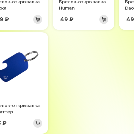
елок-открывалка
Брелок-открывалка
Бре
ска
Human
Dao
9 ₽
49 ₽
49
елок-открывалка
аттер
3 ₽