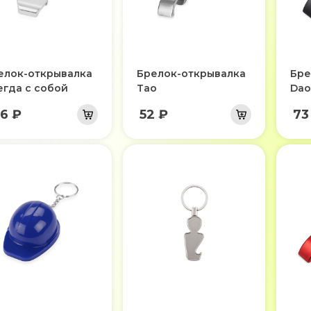
елок-открывалка
Брелок-открывалка
Бре
егда с собой
Tao
Dao
06 ₽
52 ₽
73