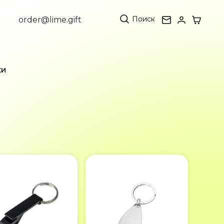
Поиск
order@lime.gift
ки