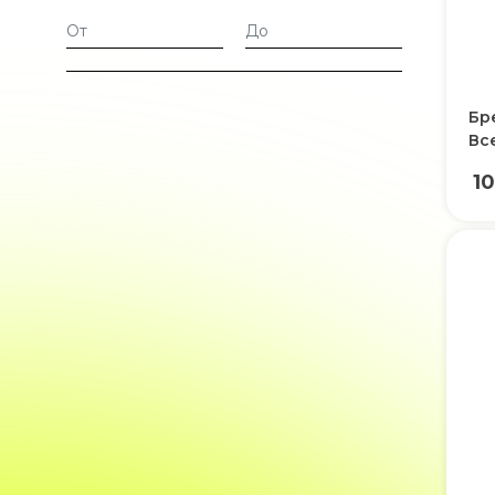
Бр
Вс
1