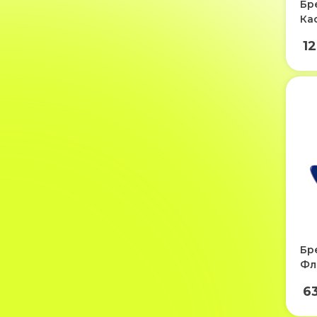
Бр
Ка
12
Бр
Фл
6