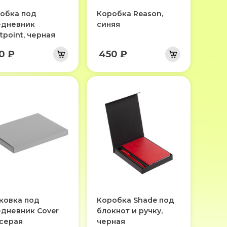
обка под
Коробка Reason,
дневник
синяя
rtpoint, черная
0 ₽
450 ₽
ковка под
Коробка Shade под
дневник Cover
блокнот и ручку,
 серая
черная