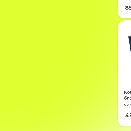
8
Ко
бл
си
4