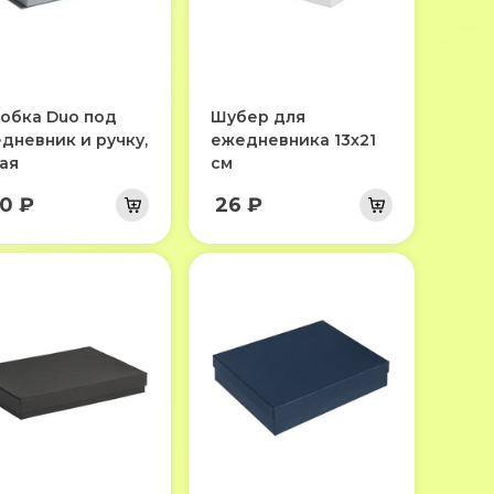
обка Duo под
Шубер для
дневник и ручку,
ежедневника 13х21
ая
см
0 ₽
26 ₽