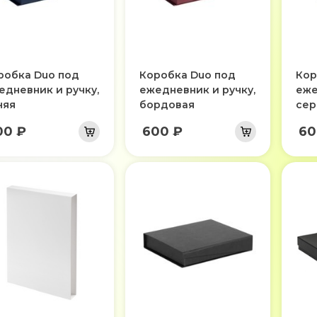
робка Duo под
Коробка Duo под
Кор
едневник и ручку,
ежедневник и ручку,
еже
няя
бордовая
сер
00 ₽
600 ₽
60