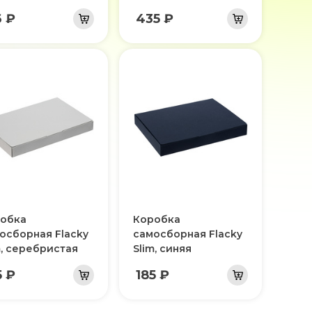
6 ₽
435 ₽
обка
Коробка
осборная Flacky
самосборная Flacky
m, серебристая
Slim, синяя
5 ₽
185 ₽