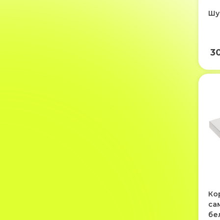
Шу
3
Ко
са
бе