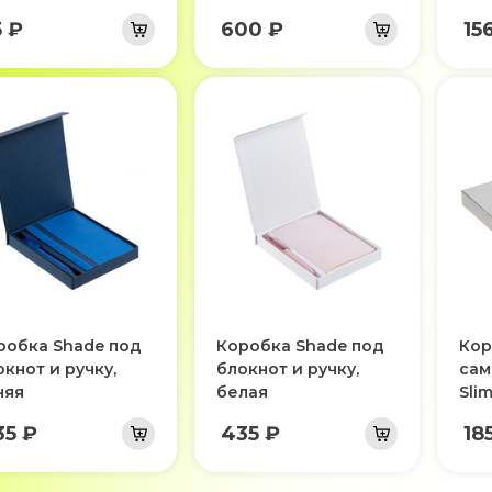
5 ₽
600 ₽
15
робка Shade под
Коробка Shade под
Кор
окнот и ручку,
блокнот и ручку,
сам
няя
белая
Sli
35 ₽
435 ₽
18