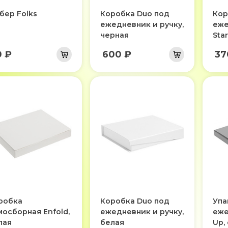
бер Folks
Коробка Duo под
Кор
ежедневник и ручку,
еже
черная
Sta
0 ₽
600 ₽
37
робка
Коробка Duo под
Упа
мосборная Enfold,
ежедневник и ручку,
еже
лая
белая
Up,