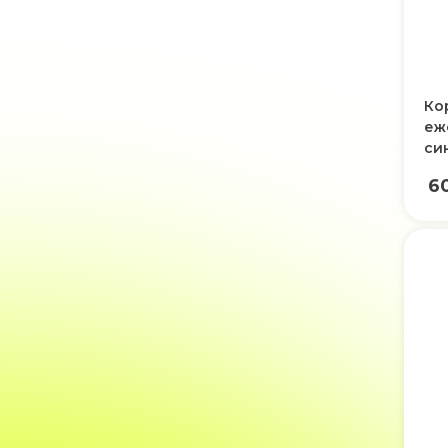
Ко
еж
си
6