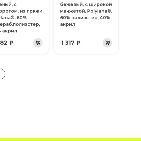
еный, с
бежевый, с широкой
оротом, из пряжи
манжетой, Polylana®,
ylana®: 60%
60% полиэстер, 40%
ераб.полиэстер,
акрил
 акрил
482 ₽
1 317 ₽