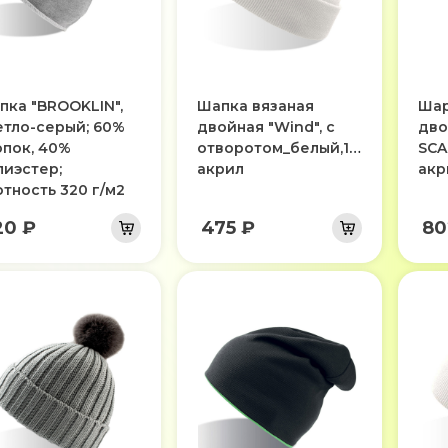
пка "BROOKLIN",
Шапка вязаная
Шар
етло-серый; 60%
двойная "Wind", с
дво
опок, 40%
отворотом_белый,100%
SCA
лиэстер;
акрил
акр
отность 320 г/м2
20 ₽
475 ₽
80