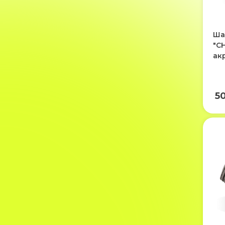
Ша
"CH
ак
5