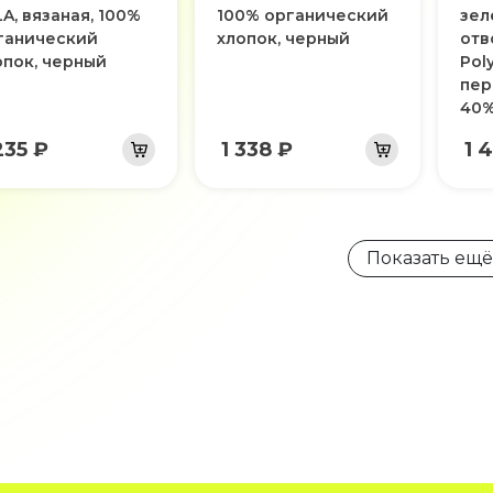
A, вязаная, 100%
100% органический
зел
ганический
хлопок, черный
отв
опок, черный
Pol
пер
40%
235 ₽
1 338 ₽
1 
Показать ещё