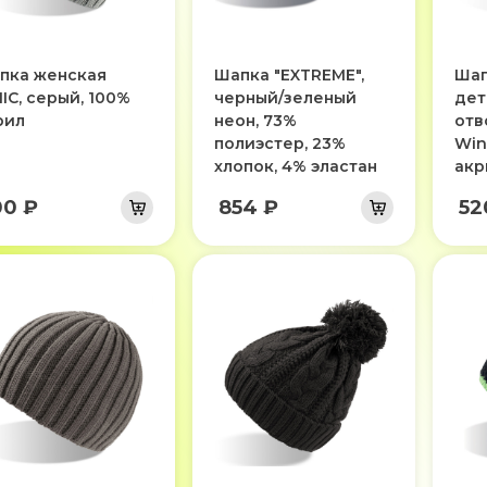
пка женская
Шапка "EXTREME",
Шап
IC, серый, 100%
черный/зеленый
дет
рил
неон, 73%
отв
полиэстер, 23%
Win
хлопок, 4% эластан
акр
00 ₽
854 ₽
52