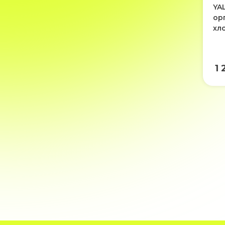
YAL
ор
хл
1 