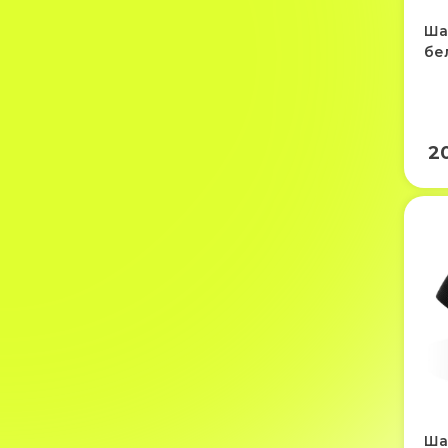
Ша
бе
2
Ша