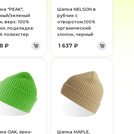
ка "PEAK",
Шапка NELSON в
ный/зеленый
рубчик с
н, верх: 100%
отворотом,100%
ил, подкладка:
органический
% полиэстер
хлопок, черный
8 ₽
1 637 ₽
ка OAK, ярко-
Шапка MAPLE,