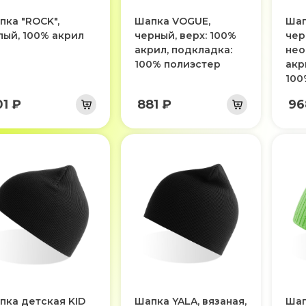
пка "ROCK",
Шапка VOGUE,
Шап
лый, 100% акрил
черный, верх: 100%
чер
акрил, подкладка:
нео
100% полиэстер
акр
100
01 ₽
881 ₽
96
пка детская KID
Шапка YALA, вязаная,
Шап