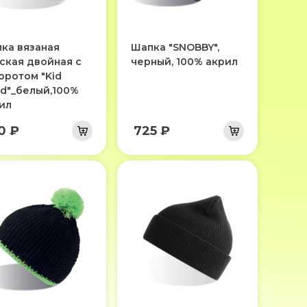
ка вязаная
Шапка "SNOBBY",
ская двойная с
черный, 100% акрил
оротом "Kid
d"_белый,100%
ил
0 ₽
725 ₽