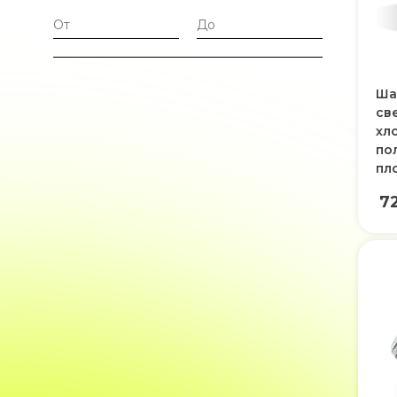
Ша
св
хл
по
пл
7