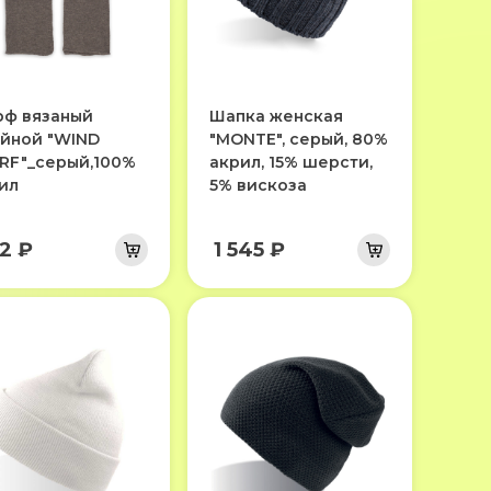
ф вязаный
Шапка женская
йной "WIND
"MONTE", серый, 80%
RF"_серый,100%
акрил, 15% шерсти,
ил
5% вискоза
2 ₽
1 545 ₽