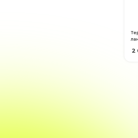
Те
ла
2