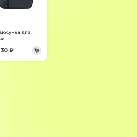
мосумка для
ча
330 ₽