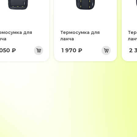
рмосумка для
Термосумка для
Тер
нча
ланча
лан
 050 ₽
1 970 ₽
2 