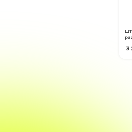
Шт
ра
3