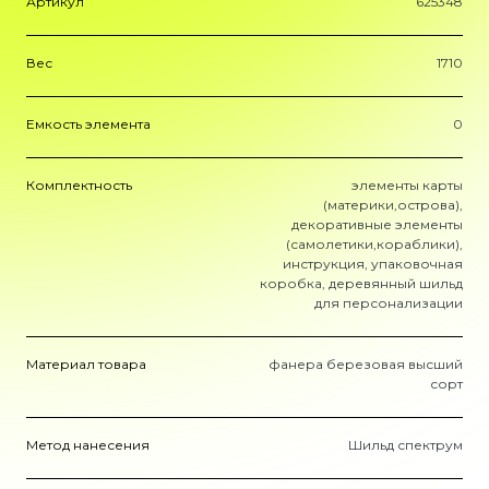
Артикул
625348
Вес
1710
Емкость элемента
0
Комплектность
элементы карты
(материки,острова),
декоративные элементы
(самолетики,кораблики),
инструкция, упаковочная
коробка, деревянный шильд
для персонализации
Материал товара
фанера березовая высший
сорт
Метод нанесения
Шильд спектрум