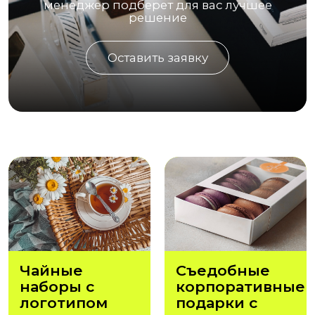
менеджер подберет для вас лучшее
решение
Оставить заявку
Чайные
Съедобные
наборы с
корпоративные
логотипом
подарки с