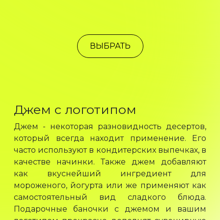
ВЫБРАТЬ
Джем с логотипом
Джем - некоторая разновидность десертов,
который всегда находит применение. Его
часто используют в кондитерских выпечках, в
качестве начинки. Также джем добавляют
как вкуснейший ингредиент для
мороженого, йогурта или же применяют как
самостоятельный вид сладкого блюда.
Подарочные баночки с джемом и вашим