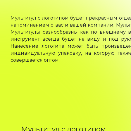
Мультитул с логотипом будет прекрасным отде
напоминанием о вас и вашей компании. Мульт
Мультитулы разнообразны как по внешнему ви
инструмент всегда будет на виду и под руко
Нанесение логотипа может быть произведе
индивидуальную упаковку, на которую также
совершается оптом.
Мультитул с логотипом