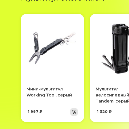
Мини-мультитул
Мультитул
Working Tool, серый
велосипедны
Tandem, серы
1 997 ₽
1 320 ₽