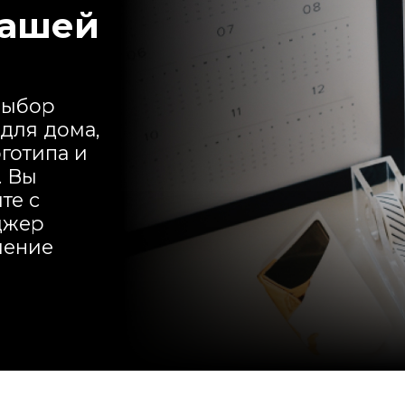
вашей
выбор
 для дома,
готипа и
. Вы
те с
джер
шение