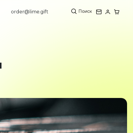
Поиск
order@lime.gift
м