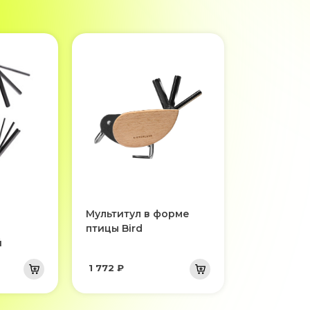
Мультитул в форме
й
птицы Bird
й
1 772 ₽