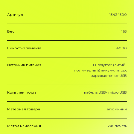
Артикул
13424500
Вес
163
Емкость элемента
4000
Источник питания
Li-polymer (литий-
полимерный) аккумулятор,
заряжается от USB
Комплектность
кабель USB- micro USB
Материал товара
алюминий
Метод нанесения
УФ-печать