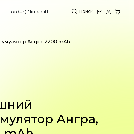
Поиск
order@lime.gift
кумулятор Ангра, 2200 mAh
шний
мулятор Ангра,
0 mAh