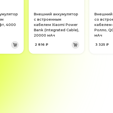
умулятор
Внешний аккумулятор
Внешний 
ым
с встроенным
со встро
фт, 4000
кабелем Xiaomi Power
кабелем
Bank (Integrated Cable),
Ролло, QC
20000 мАч
мАч
2 816 ₽
3 325 ₽