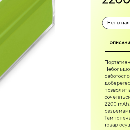
Нет в на
ОПИСАНИ
Портативн
Небольшой
работоспо
доберетес
позволит 
сочетатьс
2200 mAh.
разъемами:
Тампопеча
товар осу