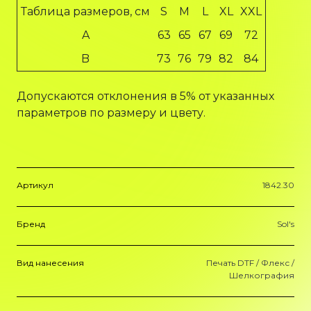
Таблица размеров, см
S
M
L
XL
XXL
A
63
65
67
69
72
B
73
76
79
82
84
Допускаются отклонения в 5% от указанных
параметров по размеру и цвету.
Артикул
1842.30
Бренд
Sol's
Вид нанесения
Печать DTF / Флекс /
Шелкография