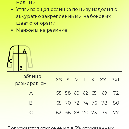
молнии
Утягивающая резинка по низу изделия с
аккуратно закрепленными на боковых
швах стопорами
Манжеты на резинке
Таблица
XS
S
M
L
XL
XXL
3XL
размеров, см
A
55
58
60
62
65
69
72
B
65
70
72
74
76
78
80
C
62
66
68
70
73
75
77
Допускаются отклонения в 5% от указанных