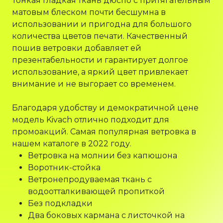
Тонкая гладкая ткань дюспо с притягательным
матовым блеском почти бесшумна в
использовании и пригодна для большого
количества цветов печати. Качественный
пошив ветровки добавляет ей
презентабельности и гарантирует долгое
использование, а яркий цвет привлекает
внимание и не выгорает со временем.
Благодаря удобству и демократичной цене
модель Kivach отлично подходит для
промоакций. Самая популярная ветровка в
нашем каталоге в 2022 году.
Ветровка на молнии без капюшона
Воротник-стойка
Ветронепродуваемая ткань с
водоотталкивающей пропиткой
Без подкладки
Два боковых кармана с листочкой на