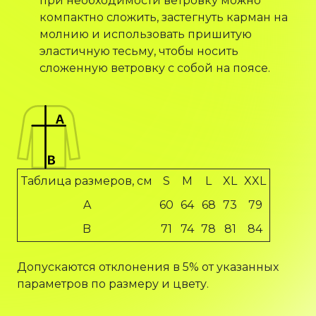
при необходимости ветровку можно
компактно сложить, застегнуть карман на
молнию и использовать пришитую
эластичную тесьму, чтобы носить
сложенную ветровку с собой на поясе.
Таблица размеров, см
S
M
L
XL
XXL
A
60
64
68
73
79
B
71
74
78
81
84
Допускаются отклонения в 5% от указанных
параметров по размеру и цвету.