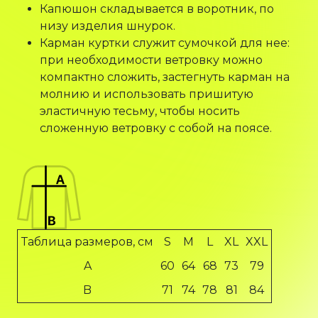
Капюшон складывается в воротник, по
низу изделия шнурок.
Карман куртки служит сумочкой для нее:
при необходимости ветровку можно
компактно сложить, застегнуть карман на
молнию и использовать пришитую
эластичную тесьму, чтобы носить
сложенную ветровку с собой на поясе.
Таблица размеров, см
S
M
L
XL
XXL
A
60
64
68
73
79
B
71
74
78
81
84