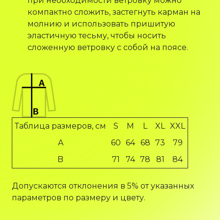
при необходимости ветровку можно
компактно сложить, застегнуть карман на
молнию и использовать пришитую
эластичную тесьму, чтобы носить
сложенную ветровку с собой на поясе.
Таблица размеров, см
S
M
L
XL
XXL
A
60
64
68
73
79
B
71
74
78
81
84
Допускаются отклонения в 5% от указанных
параметров по размеру и цвету.