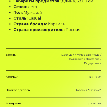
Габариты предметов:
Длина, 68.00 см
Сезон:
лето
Пол:
Мужской
Стиль:
Casual
Страна бренда:
Израиль
Страна производитель:
Россия
Бренд
Одежда+ / Мировая Мода /
Примерка / Доставка /
Поддержка
Артикул
137-14-хх
Производитель
Россия "Grishko"
Материал
трикотаж