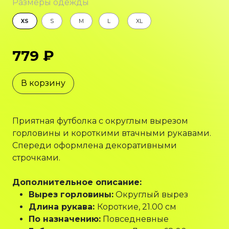
Размеры одежды
XS
S
M
L
XL
779 ₽
В корзину
Приятная футболка с округлым вырезом
горловины и короткими втачными рукавами.
Спереди оформлена декоративными
строчками.
Дополнительное описание:
Вырез горловины:
Округлый вырез
Длина рукава:
Короткие, 21.00 см
По назначению:
Повседневные