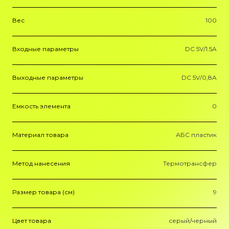
Вес
100
Входные параметры
DC 5V/1.5A
Выходные параметры
DC 5V/0,8A
Емкость элемента
0
Материал товара
АБС пластик
Метод нанесения
Термотрансфер
Размер товара (см)
9
Цвет товара
серый/черный