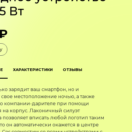
 5 Вт
 ₽
у
Е
ХАРАКТЕРИСТИКИ
ОТЗЫВЫ
лько зарядит ваш смартфон, но и
 свое местоположение ночью, а также
 о компании-дарителе при помощи
 на корпус. Лаконичный силуэт
а позволяет вписать любой логотип таким
что он автоматически окажется в центре
 Cos совместим со всеми устройствами с