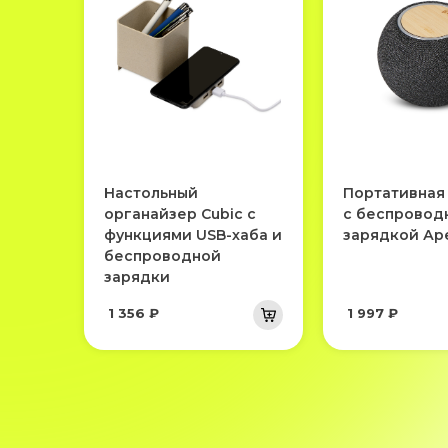
Настольный
Портативная
органайзер Cubic с
с беспровод
функциями USB-хаба и
зарядкой Аре
беспроводной
зарядки
1 356 ₽
1 997 ₽