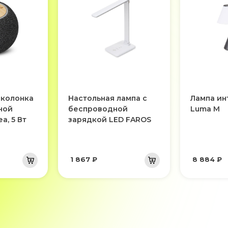
 колонка
Настольная лампа с
Лампа ин
ной
беспроводной
Luma M
а, 5 Вт
зарядкой LED FAROS
1 867 ₽
8 884 ₽