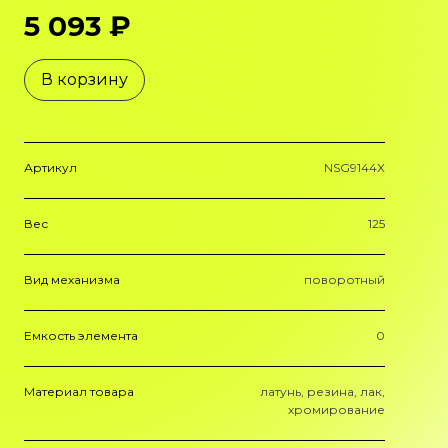
5 093 ₽
В корзину
Артикул
NSG9144X
Вес
125
Вид механизма
поворотный
Емкость элемента
0
Материал товара
латунь, резина, лак,
хромирование