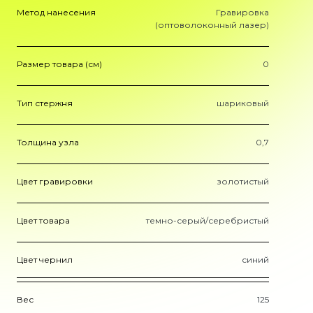
Метод нанесения
Гравировка
(оптоволоконный лазер)
Размер товара (см)
0
Тип стержня
шариковый
Толщина узла
0,7
Цвет гравировки
золотистый
Цвет товара
темно-серый/серебристый
Цвет чернил
синий
Вес
125