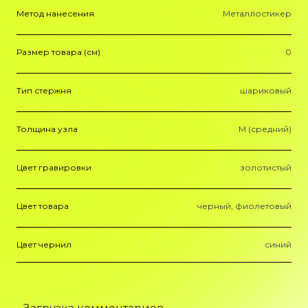
Метод нанесения
Металлостикер
Размер товара (см)
0
Тип стержня
шариковый
Толщина узла
M (средний)
Цвет гравировки
золотистый
Цвет товара
черный, фиолетовый
Цвет чернил
синий