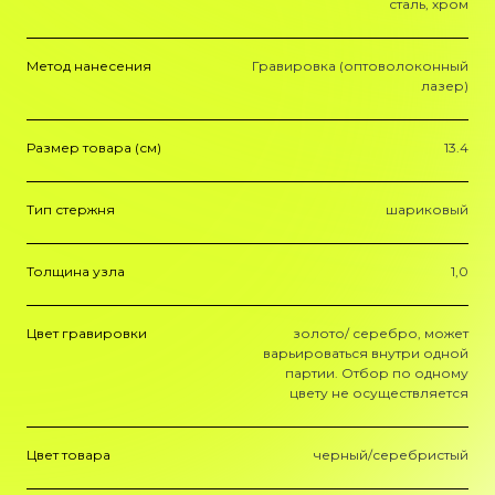
сталь, хром
Метод нанесения
Гравировка (оптоволоконный
лазер)
Размер товара (см)
13.4
Тип стержня
шариковый
Толщина узла
1,0
Цвет гравировки
золото/ серебро, может
варьироваться внутри одной
партии. Отбор по одному
цвету не осуществляется
Цвет товара
черный/серебристый