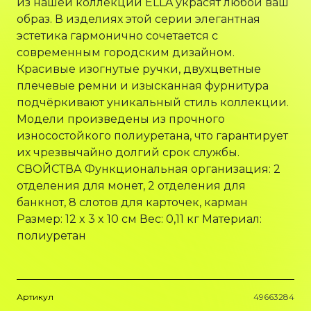
из нашей коллекции ELLA украсят любой ваш
образ. В изделиях этой серии элегантная
эстетика гармонично сочетается с
современным городским дизайном.
Красивые изогнутые ручки, двухцветные
плечевые ремни и изысканная фурнитура
подчёркивают уникальный стиль коллекции.
Модели произведены из прочного
износостойкого полиуретана, что гарантирует
их чрезвычайно долгий срок службы.
СВОЙСТВА Функциональная организация: 2
отделения для монет, 2 отделения для
банкнот, 8 слотов для карточек, карман
Размер: 12 x 3 x 10 см Вес: 0,11 кг Материал:
полиуретан
Артикул
49663284