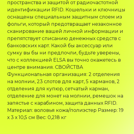
пространства и защитой от радиочастотной
идентификации RFID. Кошельки и ключницы
оснащены специальным защитным слоем из
фольги, который предотвращает незаконное
сканирование вашей личной информации и
препятствует списанию денежных средств с
банковских карт. Какой бы аксессуар или
сумку вы бы ни предпочли, будьте уверены,
что с коллекцией ELSA вы точно окажетесь в
центре внимания. СВОЙСТВА
Функциональная организация: 2 отделения
на молнии, 23 слотов для карт, 5 карманов, 2
отделения для купюр, сетчатый карман,
отделение для монет на молнии, ремешок на
запястье с карабином, защита данных RFID.
Материал: воловья кожа/полиэстер Размер: 19
х 3 х 10,5 см Вес: 0,218 кг