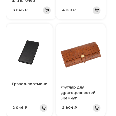
для ключей
8 646 ₽
4 150 ₽
Трэвел-портмоне
Футляр для
драгоценностей
Жемчуг
2 046 ₽
2 804 ₽