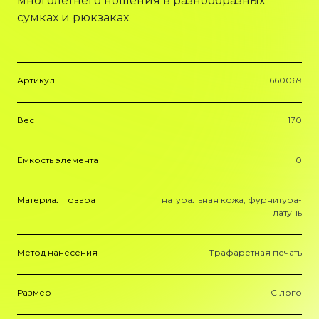
многолетнего ношения в разнообразных
сумках и рюкзаках.
Артикул
660069
Вес
170
Емкость элемента
0
Материал товара
натуральная кожа, фурнитура-
латунь
Метод нанесения
Трафаретная печать
Размер
С лого