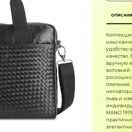
ОПИСАНИ
Коллекци
изысканно
удобство 
качество.
вручную и
воловьей 
роскошном
плетения,
неповтори
льва и из
индивидуа
MANO 1919
практично
элегантны