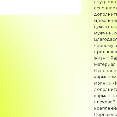
внутренне
основное 
дополнит
идеальное
сумка ст
мужчин, к
Благодар
черному ц
привлека
жизни. Раз
Материал:
Основное 
карманом 
молнии • 
дополнит
карман н
плечевой 
крепления
Первоклас