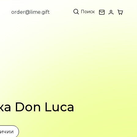
Поиск
order@lime.gift
ка Don Luca
личии