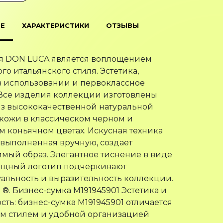
Е
ХАРАКТЕРИСТИКИ
ОТЗЫВЫ
я DON LUCA является воплощением
го итальянского стиля. Эстетика,
в использовании и первоклассное
 Все изделия коллекции изготовлены
з высококачественной натуральной
кожи в классическом черном и
 коньячном цветах. Искусная техника
 выполненная вручную, создает
мый образ. Элегантное тиснение в виде
ящный логотип подчеркивают
льность и выразительность коллекции.
 ®. Бизнес-сумка M191945901 Эстетика и
сть: бизнес-сумка M191945901 отличается
м стилем и удобной организацией