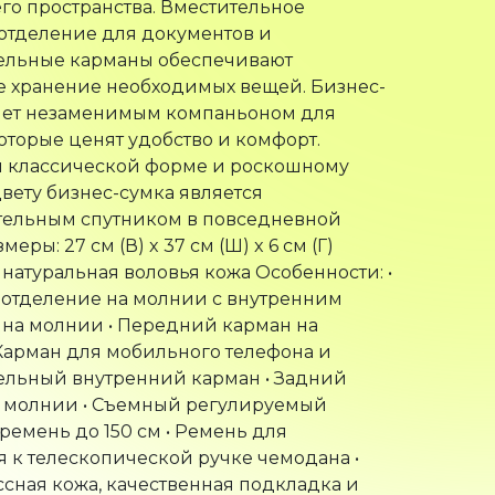
го пространства. Вместительное
отделение для документов и
ельные карманы обеспечивают
 хранение необходимых вещей. Бизнес-
анет незаменимым компаньоном для
оторые ценят удобство и комфорт.
я классической форме и роскошному
вету бизнес-сумка является
тельным спутником в повседневной
меры: 27 см (В) x 37 см (Ш) x 6 см (Г)
 натуральная воловья кожа Особенности: •
отделение на молнии с внутренним
на молнии • Передний карман на
Карман для мобильного телефона и
ельный внутренний карман • Задний
а молнии • Съемный регулируемый
ремень до 150 см • Ремень для
 к телескопической ручке чемодана •
сная кожа, качественная подкладка и