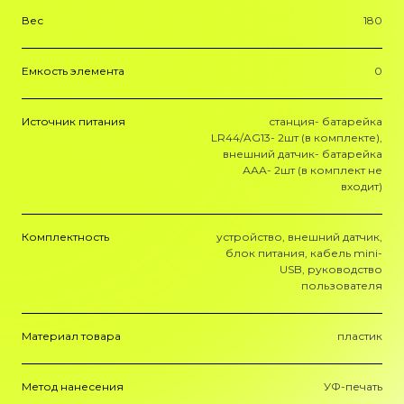
Вес
180
Емкость элемента
0
Источник питания
станция- батарейка
LR44/AG13- 2шт (в комплекте),
внешний датчик- батарейка
ААА- 2шт (в комплект не
входит)
Комплектность
устройство, внешний датчик,
блок питания, кабель mini-
USB, руководство
пользователя
Материал товара
пластик
Метод нанесения
УФ-печать