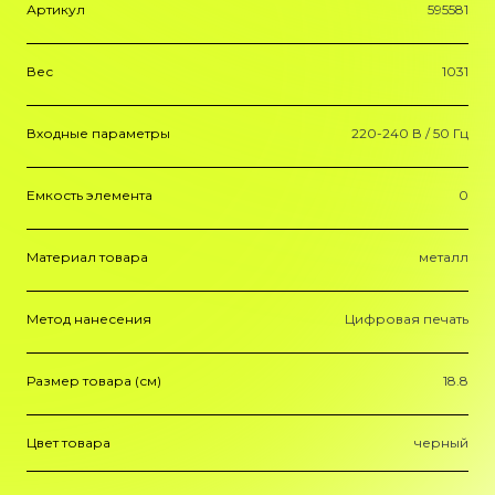
Артикул
595581
Вес
1031
Входные параметры
220-240 В / 50 Гц
Емкость элемента
0
Материал товара
металл
Метод нанесения
Цифровая печать
Размер товара (см)
18.8
Цвет товара
черный