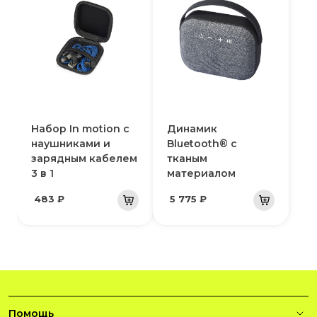
Набор In motion с
Динамик
наушниками и
Bluetooth® с
зарядным кабелем
тканым
3 в 1
материалом
483 ₽
5 775 ₽
Помощь