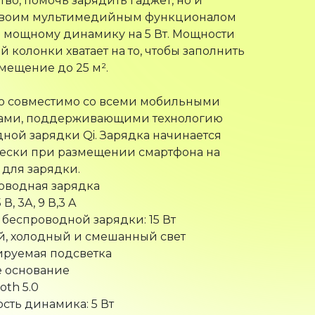
своим мультимедийным функционалом
 мощному динамику на 5 Вт. Мощности
й колонки хватает на то, чтобы заполнить
мещение до 25 м².
во совместимо со всеми мобильными
вами, поддерживающими технологию
ной зарядки Qi. Зарядка начинается
чески при размещении смартфона на
для зарядки.
оводная зарядка
 В, 3A, 9 В,3 A
беспроводной зарядки: 15 Вт
й, холодный и смешанный свет
ируемая подсветка
е основание
oth 5.0
сть динамика: 5 Вт
е основание лампы