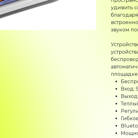
удивить 
благодаря
встроенно
звуком по
Устройст
устройст
беспровод
автомати
площадке 
Беспр
Вход: 5
Выход 
Теплы
Регул
Гибко
Blueto
Мощно
Гибко