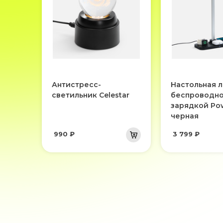
Антистресс-
Настольная л
светильник Celestar
беспроводн
зарядкой Pow
черная
990 ₽
3 799 ₽