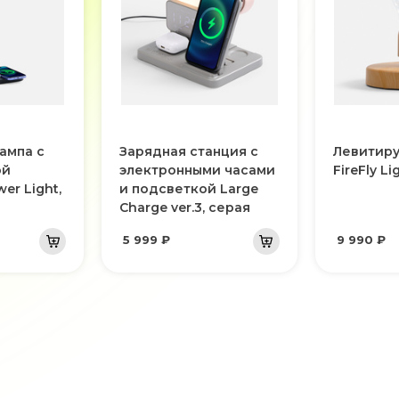
ампа с
Зарядная станция с
Левитир
ой
электронными часами
FireFly Li
er Light,
и подсветкой Large
Charge ver.3, серая
5 999 ₽
9 990 ₽