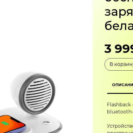
заря
бел
3 99
В корзин
ОПИСАНИ
Flashback
bluetooth
Устройств
пространс