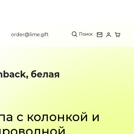
Поиск
order@lime.gift
hback, белая
а с колонкой и
проводной