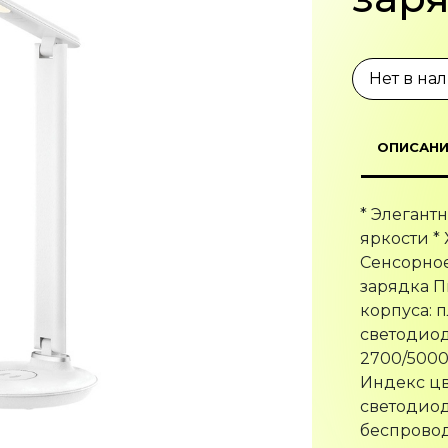
Нет в на
ОПИСАНИ
* Элегант
яркости *
Сенсорное
зарядка П
корпуса: 
светодиодо
2700/5000
Индекс цв
светодиод
беспровод