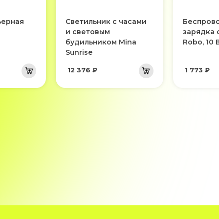
ьерная
Светильник с часами
Беспров
и световым
зарядка 
будильником Mina
Robo, 10 
Sunrise
12 376 ₽
1 773 ₽