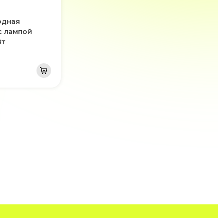
одная
с лампой
Вт