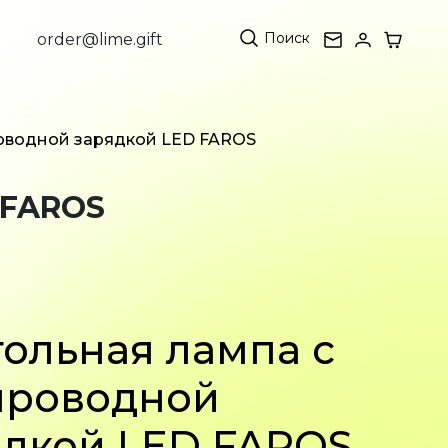
Поиск
order@lime.gift
роводной зарядкой LED FAROS
 FAROS
ольная лампа с
проводной
ядкой LED FAROS