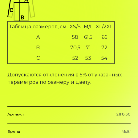
Таблица размеров, см
XS/S
M/L
XL/2XL
A
58
61,5
66
B
70,5
71
72
C
52
53
54
Допускаются отклонения в 5% от указанных
параметров по размеру и цвету.
Артикул
21118.30
Бренд
Molti