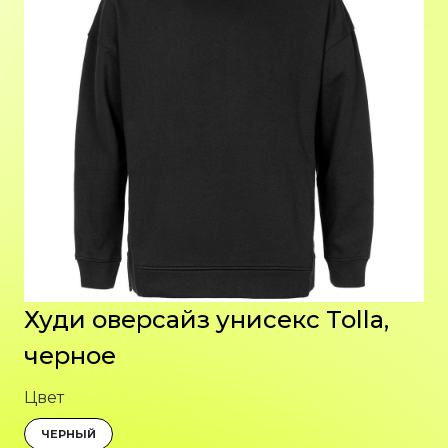
Худи оверсайз унисекс Tolla,
черное
Цвет
ЧЕРНЫЙ