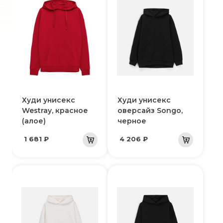
Худи унисекс
Худи унисекс
Westray, красное
оверсайз Songo,
(алое)
черное
1 681 ₽
4 206 ₽