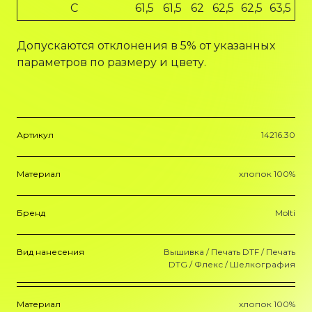
C
61,5
61,5
62
62,5
62,5
63,5
Допускаются отклонения в 5% от указанных
параметров по размеру и цвету.
Артикул
14216.30
Материал
хлопок 100%
Бренд
Molti
Вид нанесения
Вышивка / Печать DTF / Печать
DTG / Флекс / Шелкография
Материал
хлопок 100%