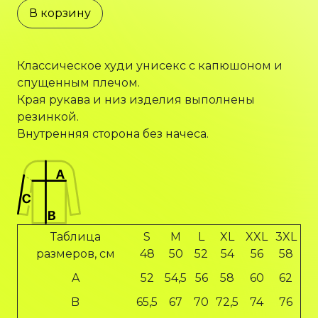
В корзину
Классическое худи унисекс с капюшоном и
спущенным плечом.
Края рукава и низ изделия выполнены
резинкой.
Внутренняя сторона без начеса.
Таблица
S
M
L
XL
XXL
3XL
размеров, см
48
50
52
54
56
58
A
52
54,5
56
58
60
62
B
65,5
67
70
72,5
74
76