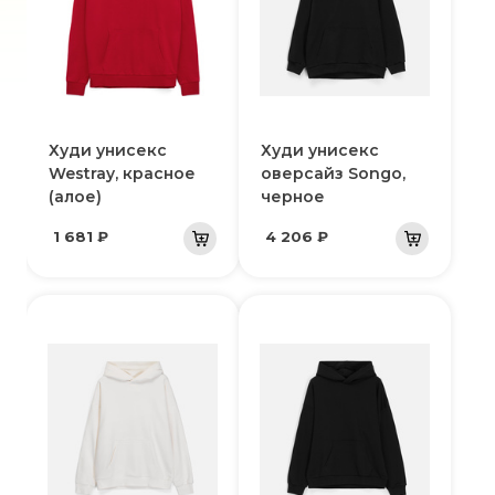
Худи унисекс
Худи унисекс
Westray, красное
оверсайз Songo,
(алое)
черное
1 681 ₽
4 206 ₽