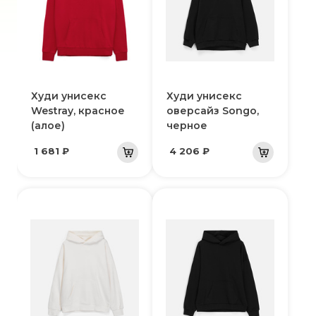
Худи унисекс
Худи унисекс
Westray, красное
оверсайз Songo,
(алое)
черное
1 681 ₽
4 206 ₽