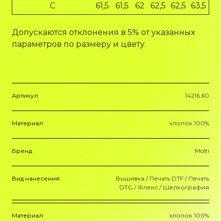
C
61,5
61,5
62
62,5
62,5
63,5
Допускаются отклонения в 5% от указанных
параметров по размеру и цвету.
Артикул
14216.60
Материал
хлопок 100%
Бренд
Molti
Вид нанесения
Вышивка / Печать DTF / Печать
DTG / Флекс / Шелкография
Материал
хлопок 100%