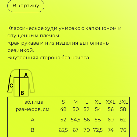
В корзину
Классическое худи унисекс с капюшоном и
спущенным плечом.
Края рукава и низ изделия выполнены
резинкой.
Внутренняя сторона без начеса.
Таблица
S
M
L
XL
XXL
3XL
размеров, см
48
50
52
54
56
58
A
52
54,5
56
58
60
62
B
65,5
67
70
72,5
74
76