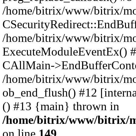
/home/bitrix/www/bitrix/mo
CSecurityRedirect::EndBuf
/home/bitrix/www/bitrix/mo
ExecuteModuleEventEx() #10
CAllMain->EndBufferConte
/home/bitrix/www/bitrix/mo
ob_end_flush() #12 [intern
() #13 {main} thrown in
/home/bitrix/www/bitrix/
on line
149