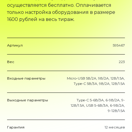
осуществляется бесплатно. Оплачивается
только настройка оборудования в размере
1600 рублей на весь тираж.
Артикул
595467
Вес
223
Входные параметры
Micro-USB 5В/2А, 9В/2А, 12В/1.5A,
Type-C 5В/3А, 9В/2А, 12В/1.5A
Выходные параметры
Type-C 5-6В/3А, 6-9В/2А, 9-
12В/1.5А, USB 5-6В/3А, 6-9В/2А,
9-12В/1.5А
Гарантия
12 месяцев