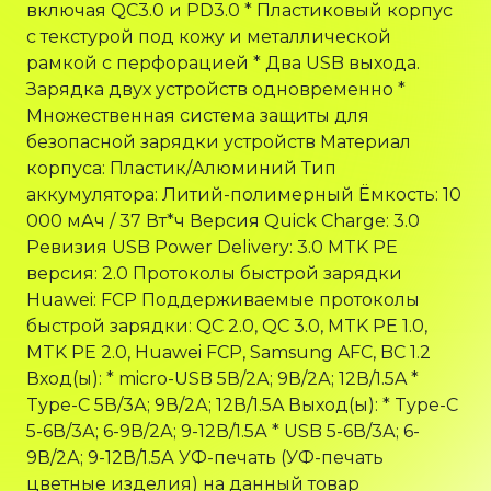
включая QC3.0 и PD3.0 * Пластиковый корпус
с текстурой под кожу и металлической
рамкой с перфорацией * Два USB выхода.
Зарядка двух устройств одновременно *
Множественная система защиты для
безопасной зарядки устройств Материал
корпуса: Пластик/Алюминий Тип
аккумулятора: Литий-полимерный Ёмкость: 10
000 мАч / 37 Вт*ч Версия Quick Charge: 3.0
Ревизия USB Power Delivery: 3.0 MTK PE
версия: 2.0 Протоколы быстрой зарядки
Huawei: FCP Поддерживаемые протоколы
быстрой зарядки: QC 2.0, QC 3.0, MTK PE 1.0,
MTK PE 2.0, Huawei FCP, Samsung AFC, BC 1.2
Вход(ы): * micro-USB 5В/2А; 9В/2А; 12В/1.5A *
Type-C 5В/3А; 9В/2А; 12В/1.5A Выход(ы): * Type-C
5-6В/3А; 6-9В/2А; 9-12В/1.5А * USB 5-6В/3А; 6-
9В/2А; 9-12В/1.5А УФ-печать (УФ-печать
цветные изделия) на данный товар