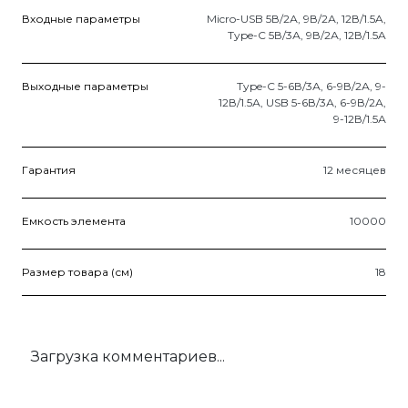
Входные параметры
Micro-USB 5В/2А, 9В/2А, 12В/1.5A,
Type-C 5В/3А, 9В/2А, 12В/1.5A
Выходные параметры
Type-C 5-6В/3А, 6-9В/2А, 9-
12В/1.5А, USB 5-6В/3А, 6-9В/2А,
9-12В/1.5А
Гарантия
12 месяцев
Емкость элемента
10000
Размер товара (см)
18
Загрузка комментариев...