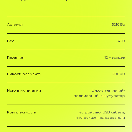
Артикул
521015p
Вес
420
Гарантия
12 месяцев
Емкость элемента
20000
Источник питания
Li-polymer (литий-
полимерный) аккумулятор
Комплектность
устройство, USB кабель,
инструкция пользователя