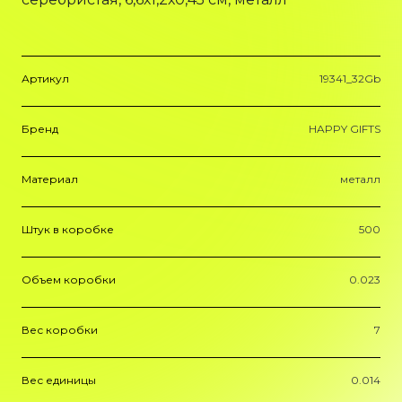
Артикул
19341_32Gb
Бренд
HAPPY GIFTS
Материал
металл
Штук в коробке
500
Объем коробки
0.023
Вес коробки
7
Вес единицы
0.014