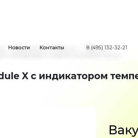
Новости
Контакты
8 (495) 132-32-21
да
Термокружки и термосы
Термосы
ом температуры и медной изоляцией, 500 мл
ule X с индикатором темп
Вак