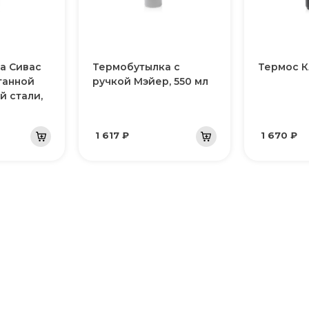
а Сивас
Термобутылка с
Термос К
танной
ручкой Мэйер, 550 мл
 стали,
1 617 ₽
1 670 ₽