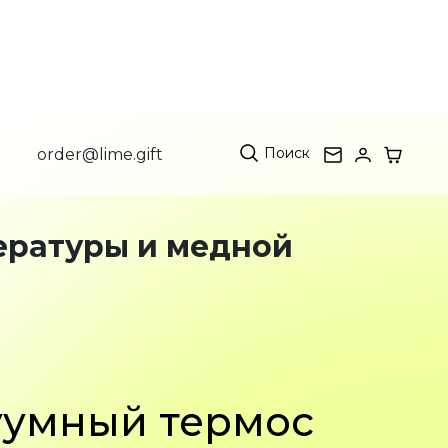
Поиск
order@lime.gift
ературы и медной
уумный термос