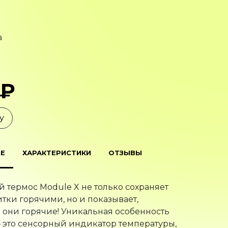
а
 ₽
у
Е
ХАРАКТЕРИСТИКИ
ОТЗЫВЫ
 термос Module X не только сохраняет
тки горячими, но и показывает,
 они горячие! Уникальная особенность
 это сенсорный индикатор температуры,
нный в крышке. Чтобы узнать