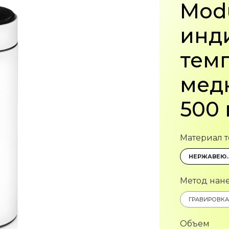
Modu
инд
тем
мед
500
Материал т
НЕРЖАВЕЮЩАЯ СТАЛЬ,
Метод нан
Объем