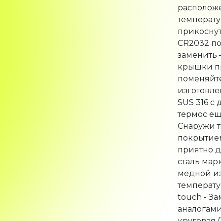
температу
прикоснут
CR2032 по
заменить 
крышки пр
поменяйте
изготовле
SUS 316 с
термос ещ
Снаружи 
покрытием
приятно д
сталь мар
медной и
температу
touch - З
аналогами
круговая 