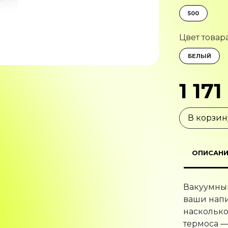
500
Цвет товар
БЕЛЫЙ
1 171
В корзин
ОПИСАНИ
Вакуумный
ваши напи
насколько
термоса —
расположе