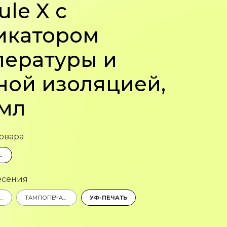
le X с
икатором
пературы и
ной изоляцией,
 мл
овара
 ПОКРЫТИЕ СОФТ-ТАЧ
есения
ГРАВИРОВКА КРУГОВАЯ (CO2 ЛАЗЕР)
ТАМПОПЕЧАТЬ
УФ-ПЕЧАТЬ