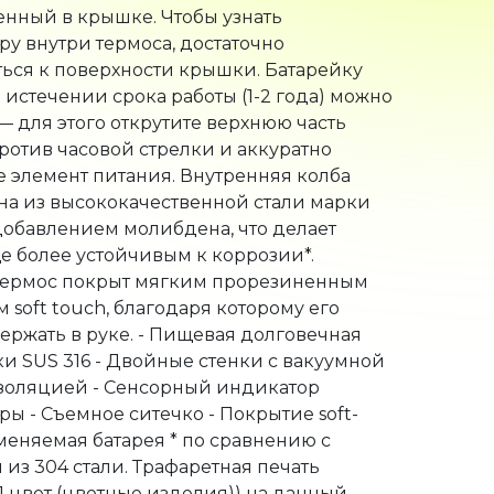
ру внутри термоса, достаточно
ься к поверхности крышки. Батарейку
 истечении срока работы (1-2 года) можно
— для этого открутите верхнюю часть
отив часовой стрелки и аккуратно
 элемент питания. Внутренняя колба
на из высококачественной стали марки
 добавлением молибдена, что делает
е более устойчивым к коррозии*.
термос покрыт мягким прорезиненным
 soft touch, благодаря которому его
ержать в руке. - Пищевая долговечная
ки SUS 316 - Двойные стенки с вакуумной
золяцией - Сенсорный индикатор
ры - Съемное ситечко - Покрытие soft-
аменяемая батарея * по сравнению с
 из 304 стали. Трафаретная печать
(1 цвет (цветные изделия)) на данный