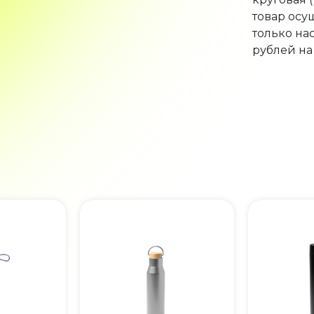
товар осу
только на
рублей на