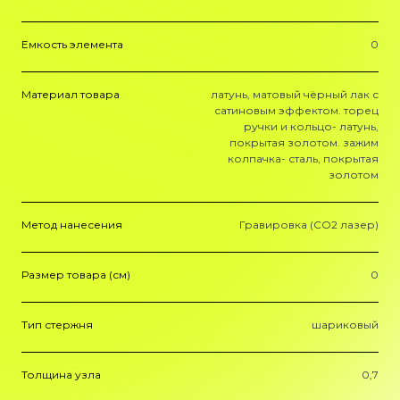
Емкость элемента
0
Материал товара
латунь, матовый чёрный лак с
сатиновым эффектом. торец
ручки и кольцо- латунь,
покрытая золотом. зажим
колпачка- сталь, покрытая
золотом
Метод нанесения
Гравировка (CO2 лазер)
Размер товара (см)
0
Тип стержня
шариковый
Толщина узла
0,7